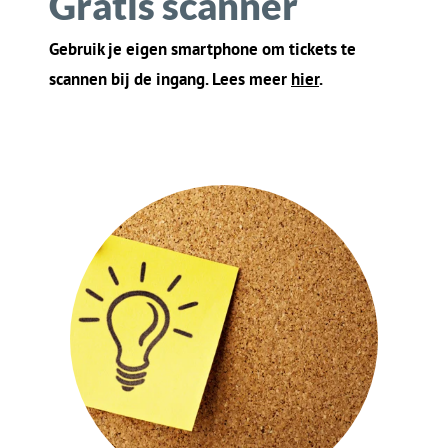
03
Gratis reclame
Je evenement wordt gratis bij ons
geadverteerd, voor mensen in
jouw
buurt
. Lees meer
h
ie
r
.
04
Laagste prijs
Gegarandeerd! Ergens anders goedkoper? Dan
betaal je geen servicekosten. Lees meer
h
i
er
.
Wat kun je van ons