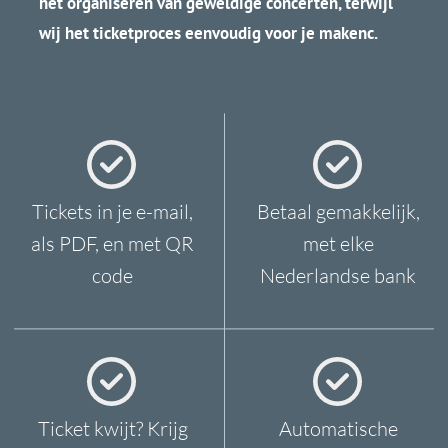
VRAGEN?
Heb je vragen of wil je meer
informatie over onze
diensten? Neem contact op via
onderstaande gegevens, of via
dit formulier.
OPENINGSTIJDEN
Maandag-Vri
jdag
0
8:00 -
17
:00 PM