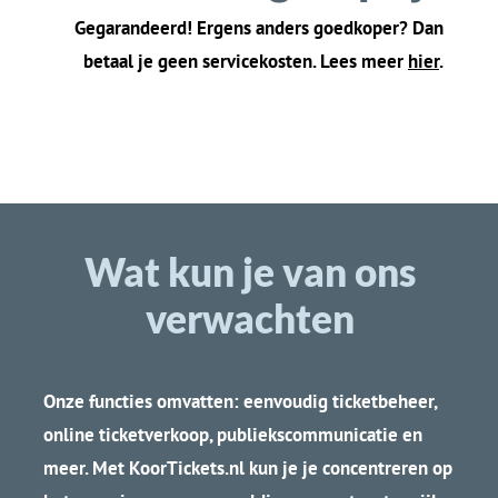
een vervanging
r
eminder op concert
toegestuurd
dag
Me
erdere kaartjes
Vi
nd
snel leuke
op 1 QR code
concerten in jouw
mogelijk
buurt
Bespaar papier:
A
llee
n e-mail is
scan
QR
code
vanaf
nodig
je telefoon
…
.en zelf
s dat niet