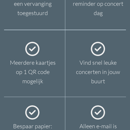
Zater
dag-Zondag
11
:0
0
- 16:00 PM
MAIL ONS