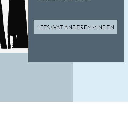
Wat bieden wij
01
One-stop-shop
Combineer meerdere concert-uitvoeringen in
één ticketshop. Lees meer
h
i
er
.