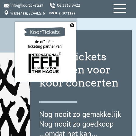
info@koortickets.nl
06 1363 9422
Wassenaar, 2244ES, 6
84973358
de officiële
ticketing partner van
Zelf e-tickets
uitgeven voor
koor concerten
Nog nooit zo gemakkelijk
Nog nooit zo goedkoop
…omdat het kan…
LEES WAT ANDEREN VINDEN