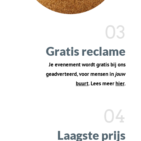
verwachten
Onze functies omvatten: eenvoudig ticketbeheer,
online ticketverkoop, publiekscommunicatie en
meer. Met KoorTickets.nl kun je je concentreren op
het organiseren van geweldige concerten, terwijl
wij het ticketproces eenvoudig voor je makenc.
Tickets
in je
e-mail,
Betaal gemakkelijk
,
als PDF, en met QR
met
elke
code
Nederlandse
bank
Ticket kwijt?
Krijg
Automatisch
e