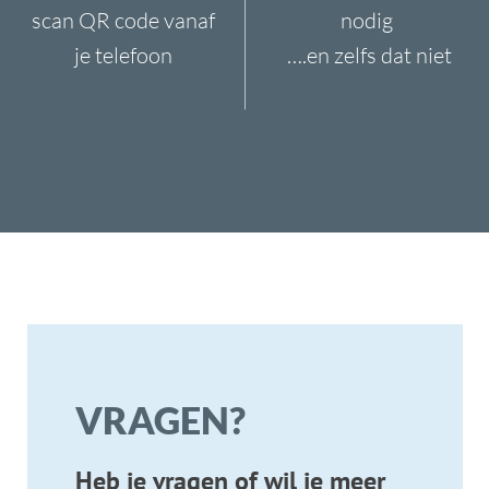
INFO
SERVICES
06 1363 9422
KoorTickets
info@koortickets.nl
BTW: NL001649700B78
Over ons
Tickets
Bremhorstlaan 6, Wassenaar
KvK: 99239191
FAQ
Login
Geschillen? klik
hier
Privacy
Tarieven
© Copyright 2024