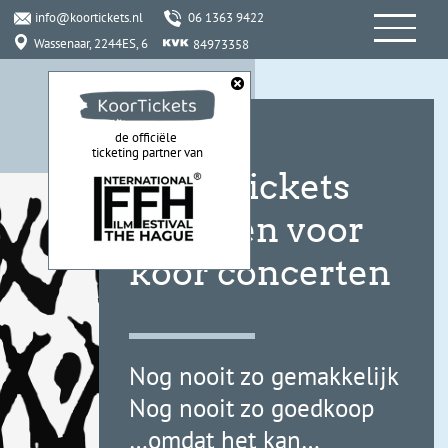
info@koortickets.nl
06 1363 9422
Wassenaar, 2244ES, 6
84973358
de officiële
ticketing partner van
Zelf e-tickets
uitgeven voor
koor concerten
Nog nooit zo gemakkelijk
Nog nooit zo goedkoop
…omdat het kan…
LEES WAT ANDEREN VINDEN