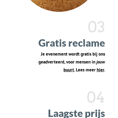
verwachten
Onze functies omvatten: eenvoudig ticketbeheer,
online ticketverkoop, publiekscommunicatie en
meer. Met KoorTickets.nl kun je je concentreren op
het organiseren van geweldige concerten, terwijl
wij het ticketproces eenvoudig voor je makenc.
Tickets
in je
e-mail,
Betaal gemakkelijk
,
als PDF, en met QR
met
elke
code
Nederlandse
bank
Ticket kwijt?
Krijg
Automatisch
e