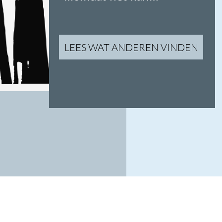
Wat bieden wij
01
One-stop-shop
Combineer meerdere concert-uitvoeringen in
één ticketshop. Lees meer
h
i
er
.