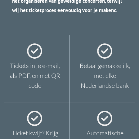
VRAGEN?
Heb je vragen of wil je meer
informatie over onze
diensten? Neem contact op via
onderstaande gegevens, of via
dit formulier.
OPENINGSTIJDEN
Maandag-Vri
jdag
0
8:00 -
17
:00 PM