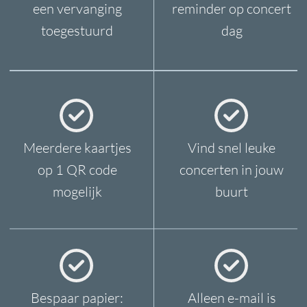
Zater
dag-Zondag
11
:0
0
- 16:00 PM
MAIL ONS