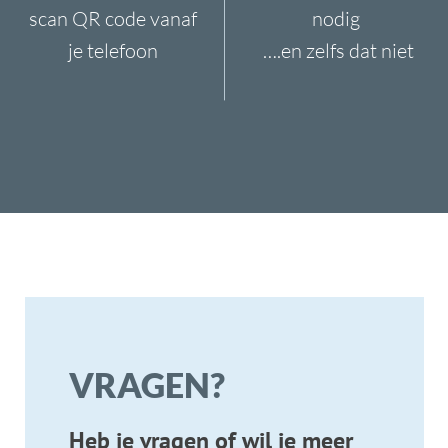
INFO
SERVICES
06 1363 9422
KoorTickets
info@koortickets.nl
BTW: NL001649700B78
Over ons
Tickets
Bremhorstlaan 6, Wassenaar
KvK: 99239191
FAQ
Login
Geschillen? klik
hier
Privacy
Tarieven
© Copyright 2024