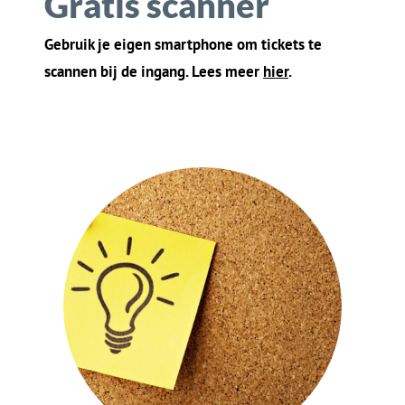
03
Gratis reclame
Je evenement wordt gratis bij ons
geadverteerd, voor mensen in
jouw
buurt
. Lees meer
h
ie
r
.
04
Laagste prijs
Gegarandeerd! Ergens anders goedkoper? Dan
betaal je geen servicekosten. Lees meer
h
i
er
.
Wat kun je van ons