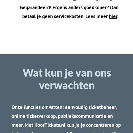
een vervanging
r
eminder op concert
toegestuurd
dag
Me
erdere kaartjes
Vi
nd
snel leuke
op 1 QR code
concerten in jouw
mogelijk
buurt
Bespaar papier:
A
llee
n e-mail is
scan
QR
code
vanaf
nodig
je telefoon
…
.en zelf
s dat niet