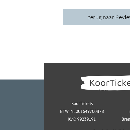
terug naar Revi
KoorTickets
BTW: NL001649700B78
KvK: 99239191
Brem