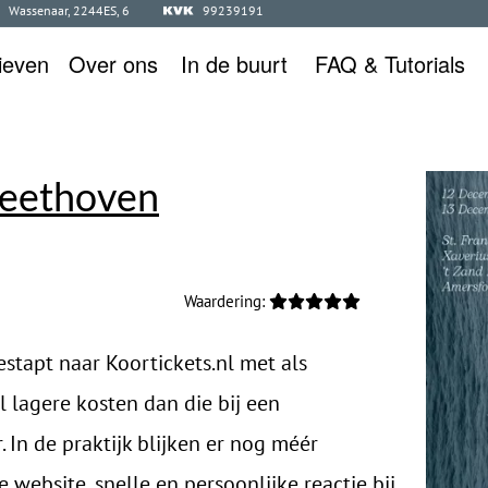
Wassenaar, 2244ES, 6
99239191
ieven
Over ons
In de buurt
FAQ & Tutorials
Beethoven
Waardering:
stapt naar Koortickets.nl met als
l lagere kosten dan die bij een
 In de praktijk blijken er nog méér
website, snelle en persoonlijke reactie bij