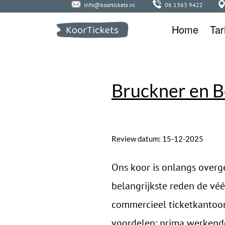
info@koortickets.nl
06 1363 9422
Home
Tar
Bruckner en 
Review datum:
15-12-2025
Ons koor is onlangs overge
belangrijkste reden de véé
commercieel ticketkantoor.
voordelen: prima werkende 