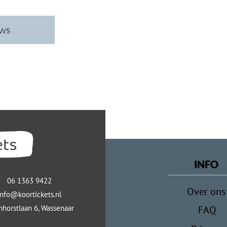
ews
INFO
06 1363 9422
Over ons
info@koortickets.nl
horstlaan 6, Wassenaar
FAQ