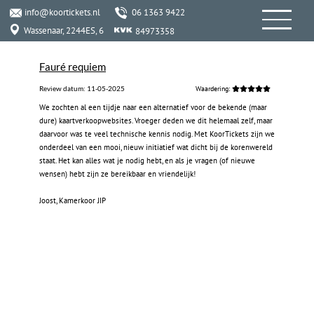
info@koortickets.nl
06 1363 9422
Wassenaar, 2244ES, 6
84973358
Fauré requiem
Review datum:
11-05-2025
Waardering:
‍We zochten al een tijdje naar een alternatief voor de bekende (maar
dure) kaartverkoopwebsites. Vroeger deden we dit helemaal zelf, maar
daarvoor was te veel technische kennis nodig. Met KoorTickets zijn we
onderdeel van een mooi, nieuw initiatief wat dicht bij de korenwereld
staat. Het kan alles wat je nodig hebt, en als je vragen (of nieuwe
wensen) hebt zijn ze bereikbaar en vriendelijk!
‍
‍Joost, Kamerkoor JIP