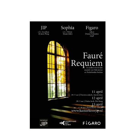
terug naar Reviews
INFO
SERVICES
06 1363 9422
KoorTickets
info@koortickets.nl
BTW: NL001649700B78
Over ons
Tickets
Bremhorstlaan 6, Wassenaar
KvK: 99239191
FAQ
Login
Geschillen? klik
hier
Privacy
Tarieven
© Copyright 2024