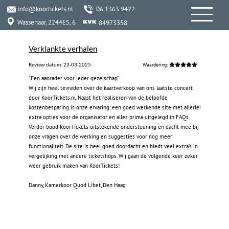
info@koortickets.nl
06 1363 9422
Wassenaar, 2244ES, 6
84973358
Verklankte verhalen
Review datum:
23-03-2025
Waardering:
‍“Een aanrader voor ieder gezelschap”
‍Wij zijn heel tevreden over de kaartverkoop van ons laatste concert
door KoorTickets.nl. Naast het realiseren van de beloofde
kostenbesparing is onze ervaring: een goed werkende site met allerlei
extra opties voor de organisator en alles prima uitgelegd in FAQs.
Verder bood KoorTickets uitstekende ondersteuning en dacht mee bij
onze vragen over de werking en suggesties voor nog meer
functionaliteit. De site is heel goed doordacht en biedt veel extra’s in
vergelijking met andere ticketshops. Wij gaan de volgende keer zeker
weer gebruik maken van KoorTickets!
‍
‍Danny, Kamerkoor Quod Libet, Den Haag