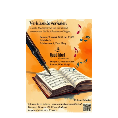
terug naar Reviews
INFO
SERVICES
06 1363 9422
KoorTickets
info@koortickets.nl
BTW: NL001649700B78
Over ons
Tickets
Bremhorstlaan 6, Wassenaar
KvK: 99239191
FAQ
Login
Geschillen? klik
hier
Privacy
Tarieven
© Copyright 2024