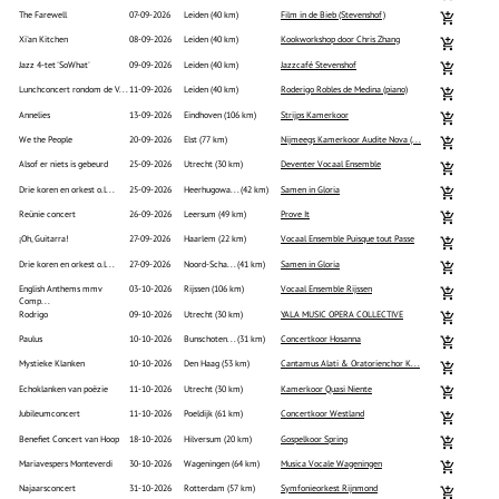
Reünie concert
26-09-2026
Leersum (49 km)
Prove It
¡Oh, Guitarra!
27-09-2026
Haarlem (22 km)
Vocaal Ensemble Puisque tout Passe
Drie koren en orkest o.l...
27-09-2026
Noord-Scha... (41 km)
Samen in Gloria
English Anthems mmv
03-10-2026
Rijssen (106 km)
Vocaal Ensemble Rijssen
Comp...
Rodrigo
09-10-2026
Utrecht (30 km)
YALA MUSIC OPERA COLLECTIVE
Paulus
10-10-2026
Bunschoten... (31 km)
Concertkoor Hosanna
Mystieke Klanken
10-10-2026
Den Haag (53 km)
Cantamus Alati & Oratorienchor K...
Echoklanken van poëzie
11-10-2026
Utrecht (30 km)
Kamerkoor Quasi Niente
Jubileumconcert
11-10-2026
Poeldijk (61 km)
Concertkoor Westland
Benefiet Concert van Hoop
18-10-2026
Hilversum (20 km)
Gospelkoor Spring
Mariavespers Monteverdi
30-10-2026
Wageningen (64 km)
Musica Vocale Wageningen
Najaarsconcert
31-10-2026
Rotterdam (57 km)
Symfonieorkest Rijnmond
Jubileumconcert Louis Bu...
31-10-2026
Breda (85 km)
Brabant Koor
We the People (Amerikaan...
05-11-2026
Nijmegen (83 km)
Nijmeegs Kamerkoor Audite Nova (...
25 jarig jubileumconcert
07-11-2026
Ameide (42 km)
Gospelkoor Sing for Joy
Sint Nicolas cantates
07-11-2026
Rijswijk (53 km)
Concertkoor Rijswijk
Elgar: The Music Makers ...
14-11-2026
Deventer (82 km)
Vier Overijsselse koren
Najaar 2026
21-11-2026
Haastrecht (40 km)
Kamerkoor Cantare
Jubileumconcert
22-11-2026
Eindhoven (106 km)
Eindhoven Kamerkoor
Stabat Mater - Antonin D...
27-11-2026
Bennekom (62 km)
COV Bennekom
Winter Light
11-12-2026
Culemborg (46 km)
Olga Vocal Ensemble
Winter Light
12-12-2026
Haarlem (22 km)
Olga Vocal Ensemble
For unto us a child is born
12-12-2026
Voorburg (50 km)
Vocaal Ensemble Muze
Festival of Lessons and ...
12-12-2026
Ede (59 km)
Vocaal Ensemble Rijssen
Winter Light
13-12-2026
Utrecht (30 km)
Olga Vocal Ensemble
Messiah
19-12-2026
Hoogland (33 km)
SoliAmersfoort
Festival of Lessons and ...
19-12-2026
Rijssen (106 km)
Vocaal Ensemble Rijssen
Polyfonie en de doorwerk...
23-01-2027
Utrecht (30 km)
Jeroen Spitteler