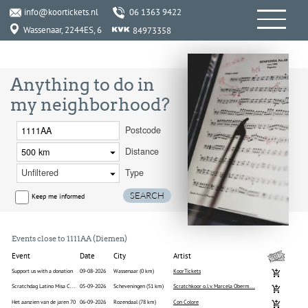
info@koortickets.nl
06 1363 9422
Wassenaar, 2244ES, 6
84973358
Anything to do in
my neighborhood?
Postcode
Distance
Type
Keep me informed
Events close to 1111AA (Diemen)
Event
Date
City
Artist
Support us with a donation
09-08-2026
Wassenaar (0 km)
KoorTickets
Scratchdag Latino Misa C...
05-09-2026
Scheveningen (51 km)
Scratchkoor o.l.v. Marcela Oberm...
Het aanzien van de jaren 70
06-09-2026
Rozendaal (78 km)
Con Colore
The Farewell
07-09-2026
Leiden (40 km)
Film in de Bieb (Stevenshof)
Xi'an Kitchen
08-09-2026
Leiden (40 km)
Kookworkshop door Chris Zhang
Jazz 4-tet 'SoWhat'
09-09-2026
Leiden (40 km)
Jazzcafé Stevenshof
Lunchconcert rondom de V...
11-09-2026
Leiden (40 km)
Roderigo Robles de Medina (piano)
Annelies
13-09-2026
Eindhoven (106 km)
Strijps Kamerkoor
We the People
20-09-2026
Elst (77 km)
Nijmeegs Kamerkoor Audite Nova (...
Alsof er niets is gebeurd
25-09-2026
Utrecht (30 km)
Deventer Vocaal Ensemble
Drie koren en orkest o.l...
25-09-2026
Heerhugowa... (42 km)
Samen in Gloria