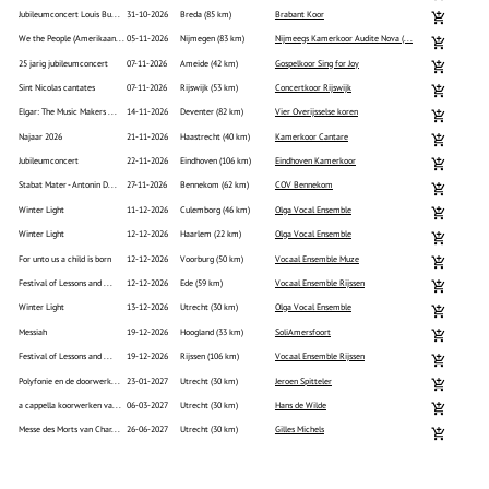
a cappella koorwerken va...
06-03-2027
Utrecht (30 km)
Hans de Wilde
Messe des Morts van Char...
26-06-2027
Utrecht (30 km)
Gilles Michels
INFO
SERVICES
06 1363 9422
KoorTickets
info@koortickets.nl
BTW: NL001649700B78
About us
Tickets
Bremhorstlaan 6, Wassenaar
KvK: 99239191
FAQ
Login
Disputes? click
her
e
Privacy
Pricing
© Copyright 2024