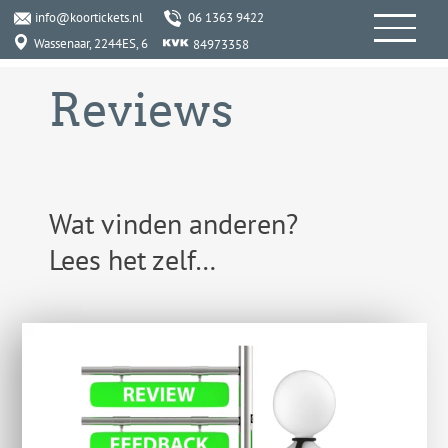
info@koortickets.nl
06 1363 9422
Wassenaar, 2244ES, 6
84973358
Reviews
Wat vinden anderen?
Lees het zelf…