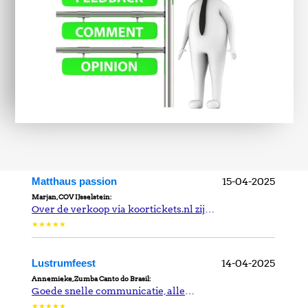
15-04-2025
Matthaus passion
‍Marjan, COV IJsselstein:
‍Over de verkoop via koortickets.nl zijn we h...
★★★★★
14-04-2025
Lustrumfeest
‍Annemieke, Zumba Canto do Brasil:
‍Goede snelle communicatie, alles sne...
★★★★★
23-03-2025
Verklankte verhalen
‍Danny, Kamerkoor Quod Libet, Den Haag:
‍“Een aanrader voor ieder gezel...
★★★★★
22-03-2025
Israel in Egypt
‍Marieke, COV Sursum Corda Lunteren:
‍Wij zijn erg blij met de service ...
★★★★★
10-02-2025
Licht lot en duisternis
Thieu Romgens:
We hadden als UVE geen ervaring met online kaartverkoop, ...
★★★★★