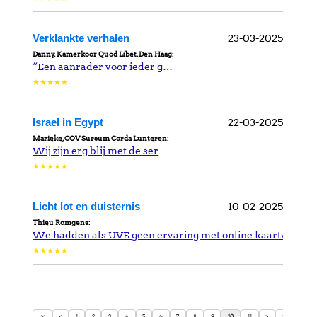
<<
<
1
2
3
4
5
6
7
8
9
10
11
>
>>
INFO
SERVICES
06 1363 9422
KoorTickets
info@koortickets.nl
BTW: NL001649700B78
Over ons
Tickets
Bremhorstlaan 6, Wassenaar
KvK: 99239191
FAQ
Login
Geschillen? klik
hier
Privacy
Tarieven
© Copyright 2024