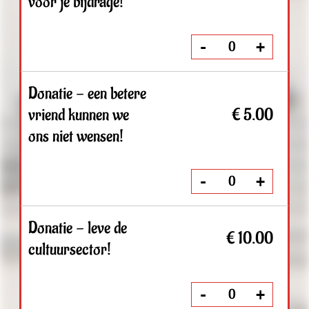
ons niet wensen!
-
+
Donatie - leve de
€ 10.00
cultuursector!
-
+
Donatie -
ontzettend bedankt!
€ 25.00
Dat is gewoon
geweldig!
-
+
Promocodes:
Totaal: € 0.00