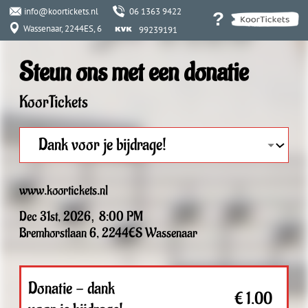
info@koortickets.nl
06 1363 9422
?
Wassenaar, 2244ES, 6
99239191
Steun ons met een donatie
KoorTickets
www.koortickets.nl
Dec 31st, 2026
,
8:00 PM
Bremhorstlaan 6, 2244ES Wassenaar
Donatie - dank
€ 1.00
voor je bijdrage!
-
+
Donatie - een betere
vriend kunnen we
€ 5.00