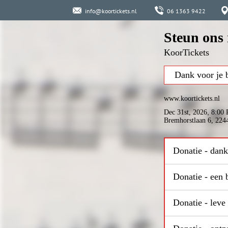
info@koortickets.nl
06 1363 9422
Steun ons 
KoorTickets
www.koortickets.nl
,
Dec 31st, 2026
8:00
Bremhorstlaan 6, 22
Donatie - dank
Donatie - een 
Donatie - leve 