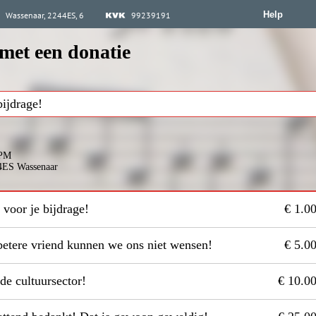
Help
Wassenaar, 2244ES, 6
99239191
met een donatie
 PM
44ES Wassenaar
 voor je bijdrage!
€ 1.0
betere vriend kunnen we ons niet wensen!
€ 5.0
de cultuursector!
€ 10.0