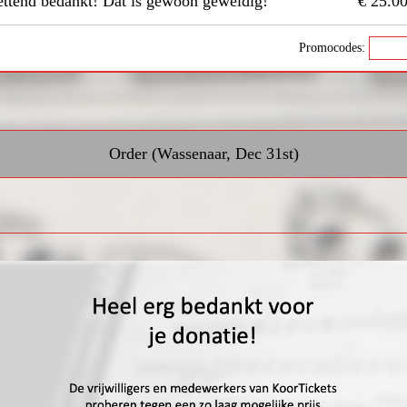
ettend bedankt! Dat is gewoon geweldig!
€ 25.0
Promocodes:
Order (Wassenaar, Dec 31st)