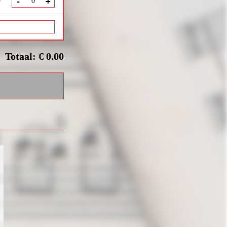
0
-
+
Totaal: € 0.00