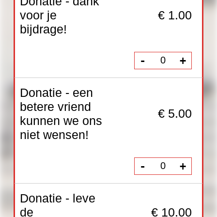
Donatie - een
betere vriend
€ 5.00
kunnen we ons
niet wensen!
-
+
Donatie - leve
de
€ 10.00
cultuursector!
-
+
Donatie -
ontzettend
bedankt! Dat is
€ 25.00
gewoon
geweldig!
-
+