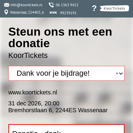
info@koortickets.nl
06 1363 9422
?
Wassenaar, 2244ES, 6
99239191
Steun ons met een
donatie
KoorTickets
www.koortickets.nl
31 dec 2026
,
20:00
Bremhorstlaan 6, 2244ES Wassenaar
Donatie - dank
voor je
€ 1.00
bijdrage!
-
+