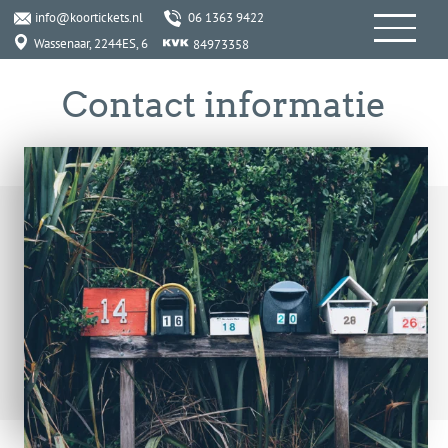
info@koortickets.nl
06 1363 9422
Wassenaar, 2244ES, 6
84973358
Contact informatie
KoorTickets
BTW nummer: NL001649700B78
KvK nummer: 99239191
Adres: Bremhorstlaan 6, Wassenaar
Email: info@koortickets.nl