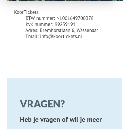
VRAGEN?
Heb je vragen of wil je meer
informatie over onze
diensten? Neem contact op via
onderstaande gegevens, of via
dit formulier.
OPENINGSTIJDEN
Maandag-Vri
jdag
0
8:00 -
17
:00 PM
Zater
dag-Zondag