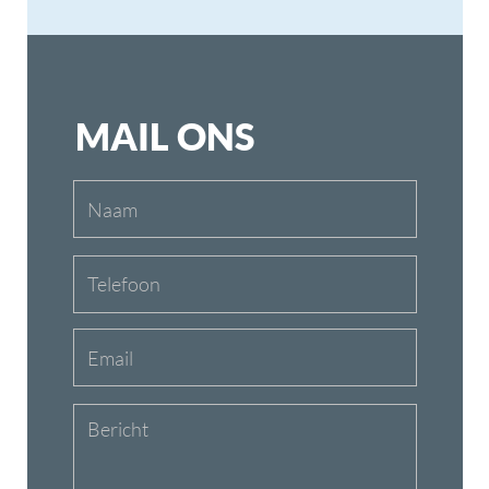
INFO
SERVICES
06 1363 9422
KoorTickets
info@koortickets.nl
BTW: NL001649700B78
Over ons
Tickets
Bremhorstlaan 6, Wassenaar
KvK: 99239191
FAQ
Login
Geschillen? klik
hier
Privacy
Tarieven
© Copyright 2024