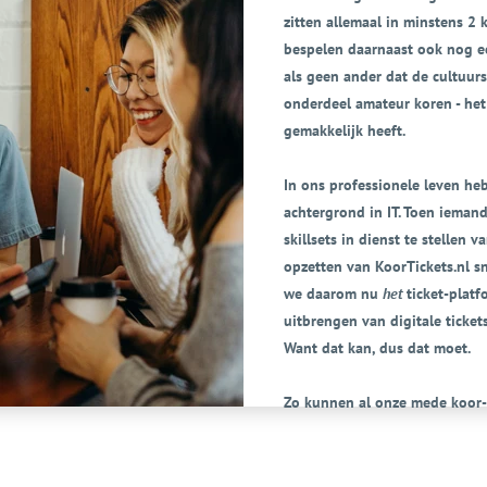
zitten allemaal in minstens 2
bespelen daarnaast ook nog e
als geen ander dat de cultuurs
onderdeel amateur koren - het 
gemakkelijk heeft.
In ons professionele leven he
achtergrond in IT. Toen iema
skillsets in dienst te stellen 
opzetten van KoorTickets.nl s
we daarom nu
het
ticket-plat
uitbrengen van digitale ticket
Want dat kan, dus dat moet.
Zo kunnen al onze mede koor-
ze het best in zijn: zingen!