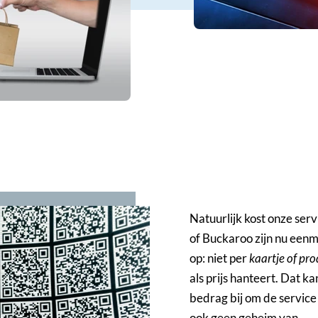
Natuurlijk kost onze serv
of Buckaroo zijn nu eenma
op: niet per
kaartje of pr
als prijs hanteert. Dat k
bedrag bij om de servic
ook geen geheim van.