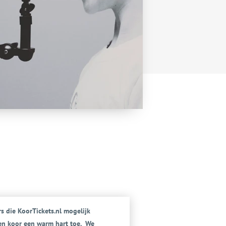
s die KoorTickets.nl mogelijk
en koor een warm hart toe. We