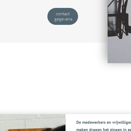
contact
gegevens
De medewerkers en vrijwilliger
maken dragen het zingen in e