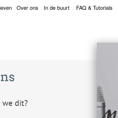
ieven
Over ons
In de buurt
FAQ & Tutorials
Ons
 we dit?