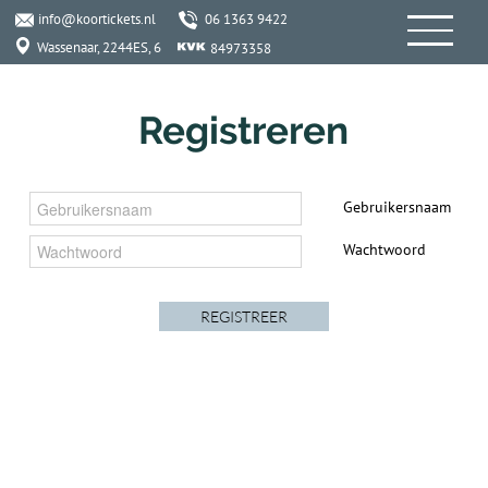
info@koortickets.nl
06 1363 9422
Wassenaar, 2244ES, 6
84973358
Registreren
Gebruikersnaam
Wachtwoord
06 1363 9422
KoorTickets
INFO
SERVICES
info@koortickets.nl
BTW: NL001649700B78
Over ons
Tickets
Bremhorstlaan 6, Wassenaar
KvK: 99239191
FAQ
Login
Geschillen? klik
hier