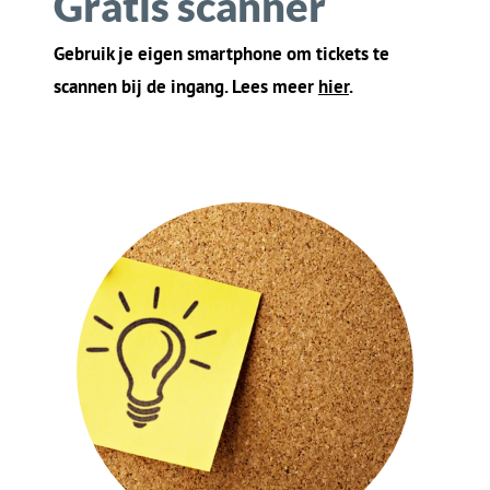
03
Gratis reclame
Je evenement wordt gratis bij ons
geadverteerd, voor mensen in
jouw
buurt
. Lees meer
h
ie
r
.
04
Laagste prijs
Gegarandeerd! Ergens anders goedkoper? Dan
betaal je geen servicekosten. Lees meer
h
i
er
.
Wat kun je van ons