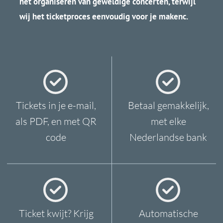
VRAGEN?
Heb je vragen of wil je meer
informatie over onze
diensten? Neem contact op via
onderstaande gegevens, of via
dit formulier.
OPENINGSTIJDEN
Maandag-Vri
jdag
0
8:00 -
17
:00 PM