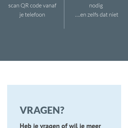
INFO
SERVICES
06 1363 9422
KoorTickets
info@koortickets.nl
BTW: NL001649700B78
Over ons
Tickets
Bremhorstlaan 6, Wassenaar
KvK: 99239191
FAQ
Login
Geschillen? klik
hier
Privacy
Tarieven
© Copyright 2024