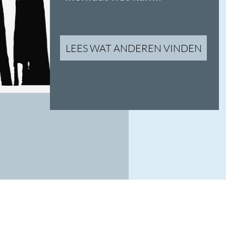
Wat bieden wij
01
One-stop-shop
Combineer meerdere concert-uitvoeringen in
één ticketshop. Lees meer
h
i
er
.