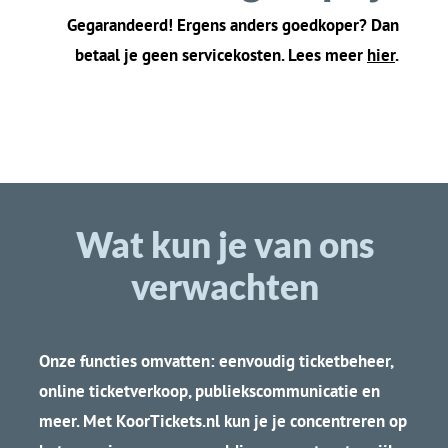
een vervanging
r
eminder op concert
toegestuurd
dag
Me
erdere kaartjes
Vi
nd
snel leuke
op 1 QR code
concerten in jouw
mogelijk
buurt
Bespaar papier:
A
llee
n e-mail is
scan
QR
code
vanaf
nodig
je telefoon
…
.en zelf
s dat niet