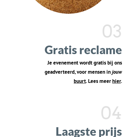
verwachten
Onze functies omvatten: eenvoudig ticketbeheer,
online ticketverkoop, publiekscommunicatie en
meer. Met KoorTickets.nl kun je je concentreren op
het organiseren van geweldige concerten, terwijl
wij het ticketproces eenvoudig voor je makenc.
Tickets
in je
e-mail,
Betaal gemakkelijk
,
als PDF, en met QR
met
elke
code
Nederlandse
bank
Ticket kwijt?
Krijg
Automatisch
e