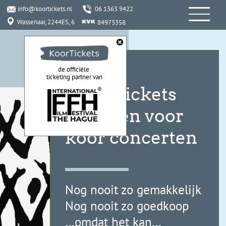
info@koortickets.nl
06 1363 9422
Wassenaar, 2244ES, 6
84973358
de officiële
ticketing partner van
Zelf e-tickets
uitgeven voor
koor concerten
Nog nooit zo gemakkelijk
Nog nooit zo goedkoop
…omdat het kan…
LEES WAT ANDEREN VINDEN