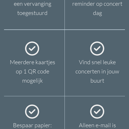
Zater
dag-Zondag
11
:0
0
- 16:00 PM
MAIL ONS